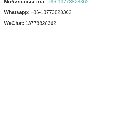
Мобильный тел.
:
+86-13773828362
Whatsapp
: +86-13773828362
WeChat
: 13773828362