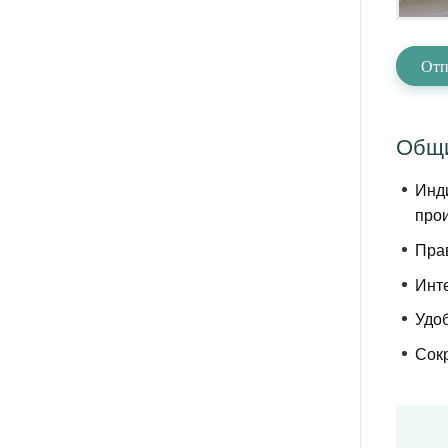
Отп
Общи
Инд
про
Пра
Инт
Удо
Сок